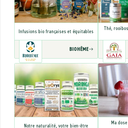
Thé, rooibos
Infusions bio françaises et équitables
BIOHÊME
Ma dose 
Notre naturalité, votre bien-être