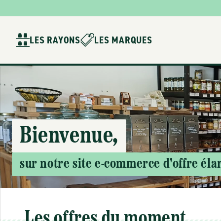
Ignorer et
passer au
contenu
LES RAYONS
LES MARQUES
Bienvenue,
sur notre site e-commerce d'offre él
Les offres du moment