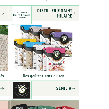
DISTILLERIE SAINT
I
HILAIRE
tés
Des goûters sans gluten
A
SÉMILIA