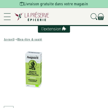
Ignorer et
Livraison gratuite dans votre magasin
passer au
contenu
Accueil
Bien-être & santé
Passer aux
informations
produits