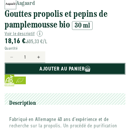
Aagaard
Gouttes propolis et pepins de
pamplemousse bio
30 ml
Voir le descriptif
18,16 €
605,33 €/L
Quantité
Réduire
Augmenter
la
la
AJOUTER AU PANIER
quantité
quantité
de
de
Aagaard
Aagaard
-
-
-
-
Gouttes
Gouttes
Description
propolis
propolis
et
et
Fabriqué en Allemagne 40 ans d'expérience et de
pepins
pepins
recherche sur la propolis. Un procédé de purification
de
de