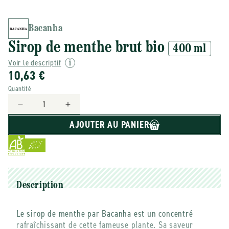
Bacanha
Sirop de menthe brut bio
400 ml
Voir le descriptif
10,63 €
Quantité
Réduire
Augmenter
la
la
AJOUTER AU PANIER
quantité
quantité
de
de
Bacanha
Bacanha
-
-
-
-
Sirop
Sirop
Description
de
de
menthe
menthe
Le sirop de menthe par Bacanha est un concentré
brut
brut
rafraîchissant de cette fameuse plante. Sa saveur
bio
bio