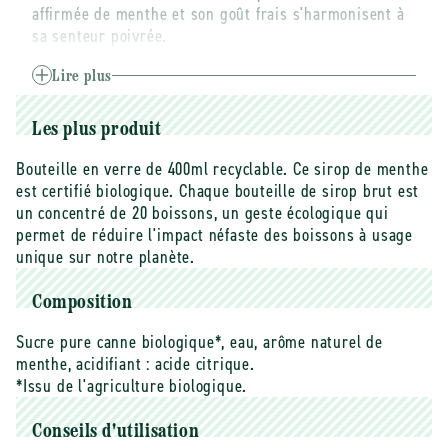
affirmée de menthe et son goût frais s'harmonisent à
-
-
sa senteur poivrée.
400
400
ml
ml
La gamme de Sirop Brut par Bacanha offre une
Lire plus
collection de saveurs uniques. Les sirops sont
élaborés à partir de matières premières nobles
Les plus produit
rigoureusement sélectionnées. Cette gamme de
produits est idéale pour agrémenter les cocktails,
Bouteille en verre de 400ml recyclable. Ce sirop de menthe
cafés, thés et eaux d'une touche d'originalité.
est certifié biologique. Chaque bouteille de sirop brut est
un concentré de 20 boissons, un geste écologique qui
Ces derniers sont moins sucrés qu'un sirop classique,
permet de réduire l'impact néfaste des boissons à usage
ils sont également plus concentrés en arômes et
unique sur notre planète.
extraits naturels, offrant donc une puissance
aromatique sans égal...
Composition
Sucre pure canne biologique*, eau, arôme naturel de
menthe, acidifiant : acide citrique.
*Issu de l'agriculture biologique.
Conseils d'utilisation