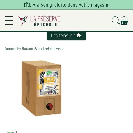
Ignorer et
Livraison gratuite dans votre magasin
passer au
contenu
Accueil
Maison & entretien vrac
Passer aux
informations
produits