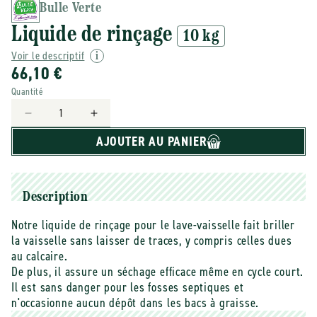
Bulle Verte
Liquide de rinçage
10 kg
Voir le descriptif
66,10 €
Quantité
Réduire
Augmenter
la
la
AJOUTER AU PANIER
quantité
quantité
de
de
Bulle
Bulle
Verte
Verte
Description
-
-
-
-
Notre liquide de rinçage pour le lave-vaisselle fait briller
Liquide
Liquide
la vaisselle sans laisser de traces, y compris celles dues
de
de
au calcaire.
rinçage
rinçage
De plus, il assure un séchage efficace même en cycle court.
Vrac
Vrac
Il est sans danger pour les fosses septiques et
-
-
n'occasionne aucun dépôt dans les bacs à graisse.
10
10