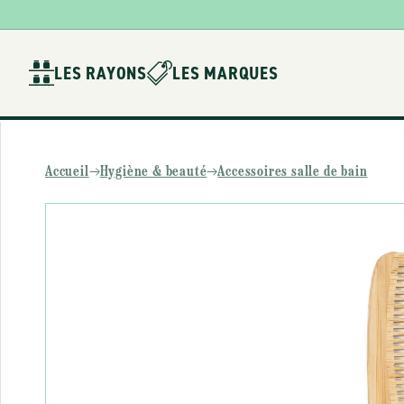
Ignorer et
passer au
contenu
LES RAYONS
LES MARQUES
Accueil
Hygiène & beauté
Accessoires salle de bain
Passer aux
informations
produits