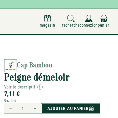
magasin
recherche
connexion
panier
Cap Bambou
Peigne démeloir
Voir le descriptif
7,11 €
Quantité
AJOUTER AU PANIER
Réduire
Augmenter
la
la