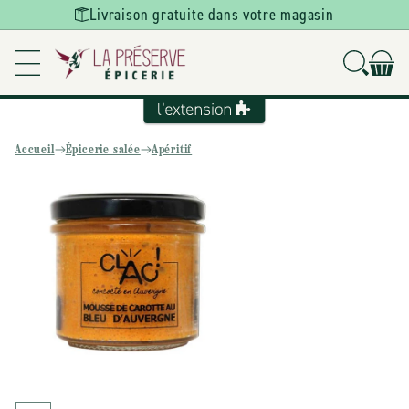
Ignorer et
Livraison gratuite dans votre magasin
passer au
contenu
Accueil
Épicerie salée
Apéritif
Passer aux
informations
produits