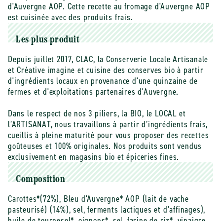
d&#39;auvergne
d&#39;auvergne
d'Auvergne AOP. Cette recette au fromage d'Auvergne AOP
bio
bio
est cuisinée avec des produits frais.
-
-
100
100
Les plus produit
g
g
Depuis juillet 2017, CLAC, la Conserverie Locale Artisanale
et Créative imagine et cuisine des conserves bio à partir
d'ingrédients locaux en provenance d'une quinzaine de
fermes et d'exploitations partenaires d'Auvergne.
Dans le respect de nos 3 piliers, la BIO, le LOCAL et
l’ARTISANAT, nous travaillons à partir d’ingrédients frais,
cueillis à pleine maturité pour vous proposer des recettes
goûteuses et 100% originales. Nos produits sont vendus
exclusivement en magasins bio et épiceries fines.
Composition
Carottes*(72%), Bleu d'Auvergne* AOP (lait de vache
pasteurisé) (14%), sel, ferments lactiques et d'affinages),
huile de tournesol*, oignons*, sel, farine de riz*, vinaigre