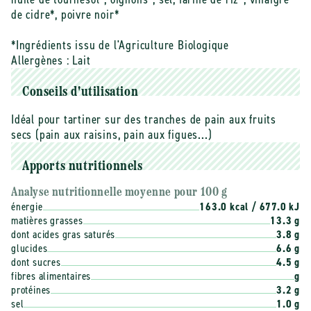
de cidre*, poivre noir*
*Ingrédients issu de l'Agriculture Biologique
Allergènes :
Lait
Conseils d'utilisation
Idéal pour tartiner sur des tranches de pain aux fruits
secs (pain aux raisins, pain aux figues...)
Apports nutritionnels
Analyse nutritionnelle moyenne pour 100 g
énergie
163.0 kcal / 677.0 kJ
matières grasses
13.3 g
dont acides gras saturés
3.8 g
glucides
6.6 g
dont sucres
4.5 g
fibres alimentaires
g
protéines
3.2 g
sel
1.0 g