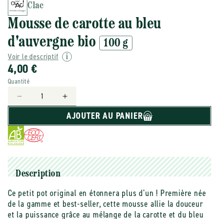
Clac
Mousse de carotte au bleu
d'auvergne bio
100 g
Voir le descriptif
4,00 €
Quantité
Réduire
Augmenter
la
la
AJOUTER AU PANIER
quantité
quantité
de
de
Clac
Clac
-
-
-
-
Mousse
Mousse
Description
de
de
Ce petit pot original en étonnera plus d'un ! Première née
carotte
carotte
de la gamme et best-seller, cette mousse allie la douceur
au
au
bleu
bleu
et la puissance grâce au mélange de la carotte et du bleu