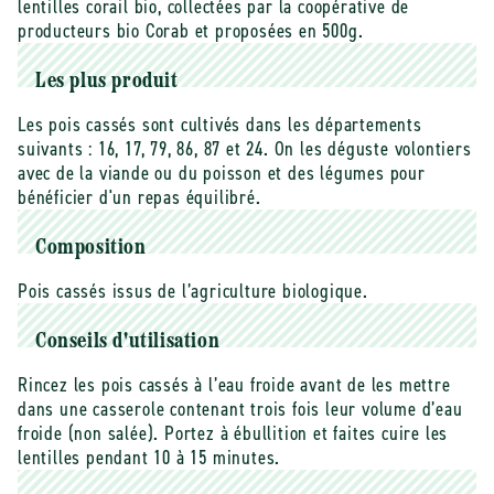
lentilles corail bio, collectées par la coopérative de
bio
bio
(origine
(origine
producteurs bio Corab et proposées en 500g.
France)
France)
-
-
Les plus produit
500
500
g
g
Les pois cassés sont cultivés dans les départements
suivants : 16, 17, 79, 86, 87 et 24. On les déguste volontiers
avec de la viande ou du poisson et des légumes pour
bénéficier d'un repas équilibré.
Composition
Pois cassés issus de l’agriculture biologique.
Conseils d'utilisation
Rincez les pois cassés à l’eau froide avant de les mettre
dans une casserole contenant trois fois leur volume d’eau
froide (non salée). Portez à ébullition et faites cuire les
lentilles pendant 10 à 15 minutes.