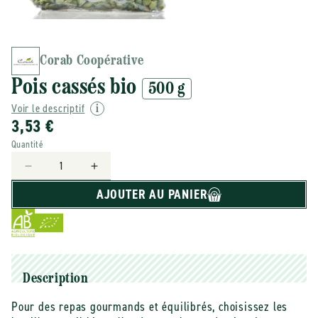
Corab Coopérative
Pois cassés bio
500 g
Voir le descriptif
3,53 €
Quantité
Réduire
Augmenter
la
la
AJOUTER AU PANIER
quantité
quantité
de
de
Corab
Corab
Coopérative
Coopérative
-
-
-
-
Description
Pois
Pois
Pour des repas gourmands et équilibrés, choisissez les
cassés
cassés