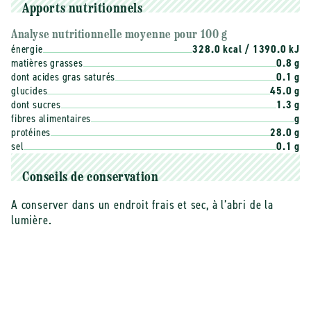
Apports nutritionnels
Analyse nutritionnelle moyenne pour 100 g
énergie
328.0 kcal / 1390.0 kJ
matières grasses
0.8 g
dont acides gras saturés
0.1 g
glucides
45.0 g
dont sucres
1.3 g
fibres alimentaires
g
protéines
28.0 g
sel
0.1 g
Conseils de conservation
A conserver dans un endroit frais et sec, à l’abri de la
lumière.