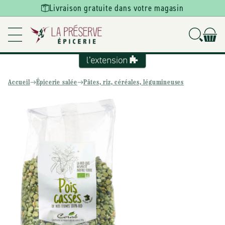
Ignorer et
Livraison gratuite dans votre magasin
passer au
contenu
Accueil
Épicerie salée
Pâtes, riz, céréales, légumineuses
Passer aux
informations
produits