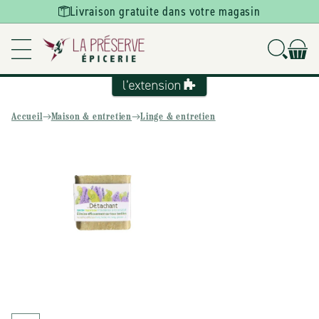
Ignorer et
Livraison gratuite dans votre magasin
passer au
contenu
Accueil
Maison & entretien
Linge & entretien
Passer aux
informations
produits