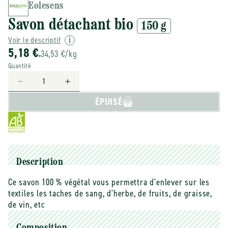
Eolesens
Savon détachant bio
150 g
Voir le descriptif
5,18 €
34,53 €/kg
Quantité
Réduire
Augmenter
la
la
ÉPUISÉ
quantité
quantité
de
de
Eolesens
Eolesens
-
-
-
-
Savon
Savon
Description
détachant
détachant
Ce savon 100 % végétal vous permettra d'enlever sur les
bio
bio
textiles les taches de sang, d'herbe, de fruits, de graisse,
-
-
150
150
de vin, etc
g
g