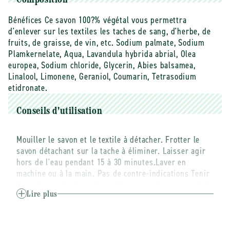
Composition
Bénéfices Ce savon 100?% végétal vous permettra
d'enlever sur les textiles les taches de sang, d'herbe, de
fruits, de graisse, de vin, etc. Sodium palmate, Sodium
Plamkernelate, Aqua, Lavandula hybrida abrial, Olea
europea, Sodium chloride, Glycerin, Abies balsamea,
Linalool, Limonene, Geraniol, Coumarin, Tetrasodium
etidronate.
Conseils d'utilisation
Mouiller le savon et le textile à détacher. Frotter le
savon détachant sur la tache à éliminer. Laisser agir
hors de l'eau pendant 15 à 30 minutes.Laver en
machine ou à la main. Pas de contre-indications Tenir
hors de portée des enfants. Conserver dans un endroit
sec et frais à l'abri de la chaleur. Fabricant Eolesens
Lire plus
est une nouvelle marque Française de produits
d'huiles essentielles, de soins du corps à base