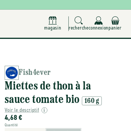
magasin
recherche
connexion
panier
Fish4ever
Miettes de thon à la
sauce tomate bio
160 g
Voir le descriptif
4,68 €
Quantité