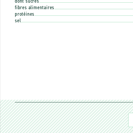
dont sucres
fibres alimentaires
protéines
sel