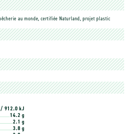
êcherie au monde, certifiée Naturland, projet plastic
 / 912.0 kJ
14.2 g
2.1 g
3.8 g