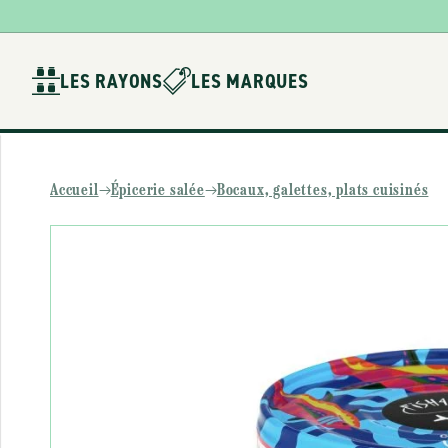
Ignorer et
passer au
contenu
LES RAYONS
LES MARQUES
Accueil
Épicerie salée
Bocaux, galettes, plats cuisinés
Passer aux
informations
produits