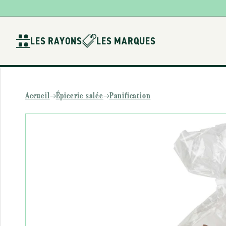
Ignorer et
passer au
contenu
LES RAYONS
LES MARQUES
Accueil
Épicerie salée
Panification
Passer aux
informations
produits