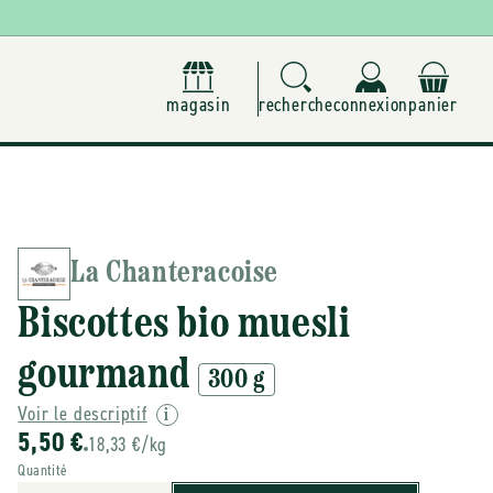
magasin
recherche
connexion
panier
La Chanteracoise
Biscottes bio muesli
gourmand
300 g
Voir le descriptif
5,50 €
18,33 €/kg
Quantité