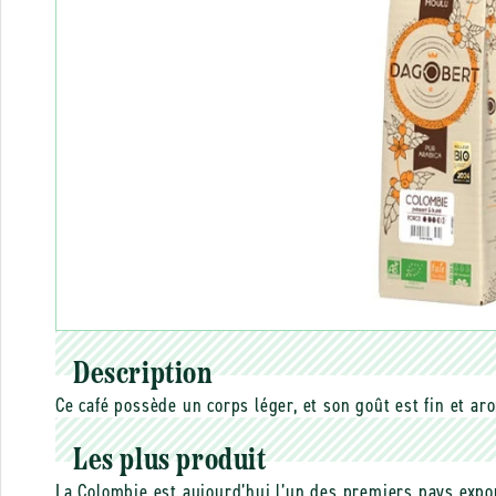
Description
Ce café possède un corps léger, et son goût est fin et ar
Les plus produit
La Colombie est aujourd’hui l’un des premiers pays expor