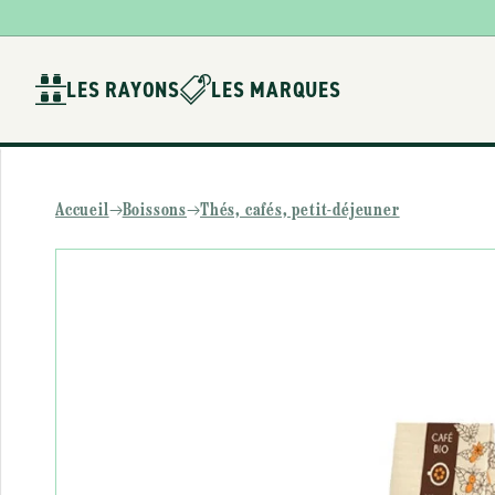
Ignorer et
passer au
contenu
LES RAYONS
LES MARQUES
Accueil
Boissons
Thés, cafés, petit-déjeuner
Passer aux
informations
produits