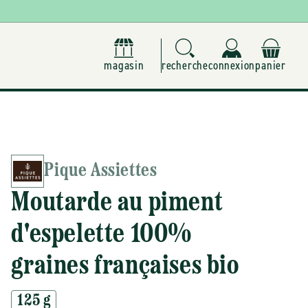
magasin
recherche
connexion
panier
Pique Assiettes
Moutarde au piment
d'espelette 100%
graines françaises bio
125 g