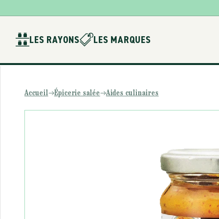
Ignorer et
passer au
contenu
LES RAYONS
LES MARQUES
Accueil
Épicerie salée
Aides culinaires
Passer aux
informations
produits