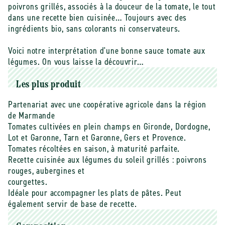
bio
bio
poivrons grillés, associés à la douceur de la tomate, le tout
-
-
dans une recette bien cuisinée… Toujours avec des
360
360
ingrédients bio, sans colorants ni conservateurs.
g
g
Voici notre interprétation d'une bonne sauce tomate aux
légumes. On vous laisse la découvrir…
Les plus produit
Partenariat avec une coopérative agricole dans la région
de Marmande
Tomates cultivées en plein champs en Gironde, Dordogne,
Lot et Garonne, Tarn et Garonne, Gers et Provence.
Tomates récoltées en saison, à maturité parfaite.
Recette cuisinée aux légumes du soleil grillés : poivrons
rouges, aubergines et
courgettes.
Idéale pour accompagner les plats de pâtes. Peut
également servir de base de recette.