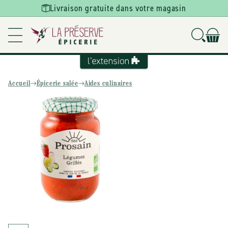
Ignorer et
Livraison gratuite dans votre magasin
passer au
contenu
Accueil
Épicerie salée
Aides culinaires
Passer aux
informations
produits