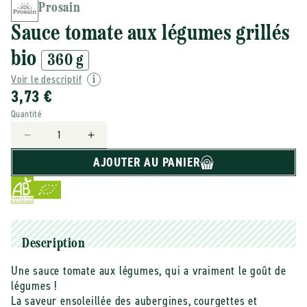
Prosain
Sauce tomate aux légumes grillés
bio
360 g
Voir le descriptif
3,73 €
Quantité
Réduire
Augmenter
la
la
AJOUTER AU PANIER
quantité
quantité
de
de
Prosain
Prosain
-
-
-
-
Sauce
Sauce
Description
tomate
tomate
Une sauce tomate aux légumes, qui a vraiment le goût de
aux
aux
légumes !
légumes
légumes
grillés
grillés
La saveur ensoleillée des aubergines, courgettes et