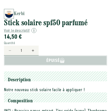
Kerbi
Stick solaire spf50 parfumé
Voir le descriptif
14,50 €
Quantité
Réduire
Augmenter
la
la
ÉPUISÉ
quantité
quantité
de
de
Kerbi
Kerbi
-
-
Description
-
-
Stick
Stick
Notre nouveau stick solaire facile à appliquer !
solaire
solaire
spf50
spf50
Composition
parfumé
parfumé
INCI :
Brassica napus extract, Zinc oxide [nano], Theobroma