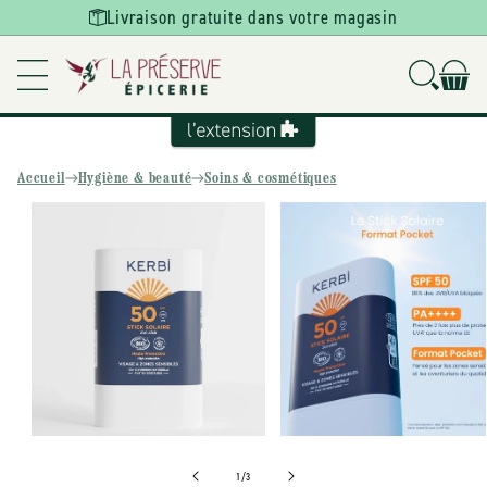
Ignorer et
Livraison gratuite dans votre magasin
passer au
contenu
Accueil
Hygiène & beauté
Soins & cosmétiques
Passer aux
informations
produits
de
1
/
3